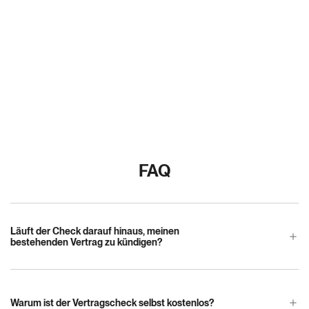
FAQ
Läuft der Check darauf hinaus, meinen
add
bestehenden Vertrag zu kündigen?
Nein. Die Kündigung eines bestehenden Vertrags sollte gut überlegt
sein. Dabei sind steuerliche Aspekte genau so zu berücksichtigen wie
Warum ist der Vertragscheck selbst kostenlos?
add
die Kosten für die Neueinrichtung einer alternativen Altersvorsorge,