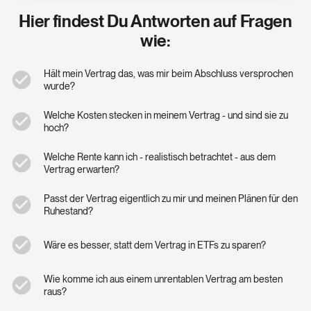
Hier findest Du Antworten auf Fragen
wie:
Hält mein Vertrag das, was mir beim Abschluss versprochen
check_circle
wurde?
Welche Kosten stecken in meinem Vertrag - und sind sie zu
check_circle
hoch?
Welche Rente kann ich - realistisch betrachtet - aus dem
check_circle
Vertrag erwarten?
Passt der Vertrag eigentlich zu mir und meinen Plänen für den
check_circle
Ruhestand?
check_circle
Wäre es besser, statt dem Vertrag in ETFs zu sparen?
Wie komme ich aus einem unrentablen Vertrag am besten
check_circle
raus?